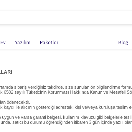
 Ev
Yazılım
Paketler
Blog
LLARI
amda sipariş verdiğiniz takdirde, size sunulan ön bilgilendirme formu
ili olarak 6502 sayılı Tüketicinin Korunması Hakkında Kanun ve Mesafel
ndan ödenecektir.
kaydı ile alıcının gösterdiği adresteki kişi ve/veya kuruluşa teslim ed
lere uygun ve varsa garanti belgesi, kullanım klavuzu gibi belgelerle te
da, satıcı bu durumu öğrendiğinden itibaren 3 gün içinde yazılı olar