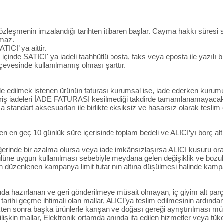
 sözleşmenin imzalandığı tarihten itibaren başlar. Cayma hakkı süresi 
amaz.
CI’ ya aittir.
 içinde SATICI' ya iadeli taahhütlü posta, faks veya eposta ile yazıl
evesinde kullanılmamış olması şarttır.
İade edilmek istenen ürünün faturası kurumsal ise, iade ederken kurumu
ariş iadeleri İADE FATURASI kesilmediği takdirde tamamlanamayacakt
a standart aksesuarları ile birlikte eksiksiz ve hasarsız olarak tesli
en en geç 10 günlük süre içerisinde toplam bedeli ve ALICI’yı borç al
erinde bir azalma olursa veya iade imkânsızlaşırsa ALICI kusuru ora
üne uygun kullanılması sebebiyle meydana gelen değişiklik ve bozul
düzenlenen kampanya limit tutarının altına düşülmesi halinde kampany
unda hazırlanan ve geri gönderilmeye müsait olmayan, iç giyim alt parça
arihi geçme ihtimali olan mallar, ALICI’ya teslim edilmesinin ardından
dikten sonra başka ürünlerle karışan ve doğası gereği ayrıştırılmas
 ilişkin mallar, Elektronik ortamda anında ifa edilen hizmetler veya tük