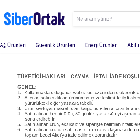
Ağ Ürünleri
Güvenlik Ürünleri
Enerji Ürünleri
Akıllı
TÜKETİCİ HAKLARI – CAYMA – İPTAL İADE KOŞU
GENEL:
1.
Kullanmakta olduğunuz web sitesi üzerinden elektronik ort
2.
Alıcılar, satın aldıkları ürünün satış ve teslimi ile ilg
yürürlükteki diğer yasalara tabidir.
3.
Ürün sevkiyat masrafı olan kargo ücretleri alıcılar tarafı
4.
Satın alınan her bir ürün, 30 günlük yasal süreyi aşmamak 
sona erdirebilir.
5.
Satın alınan ürün, eksiksiz ve siparişte belirtilen nitelik
6.
Satın alınan ürünün satılmasının imkansızlaşması durumun
toplam bedel Alıcı’ya iade edilmek zorundadır.