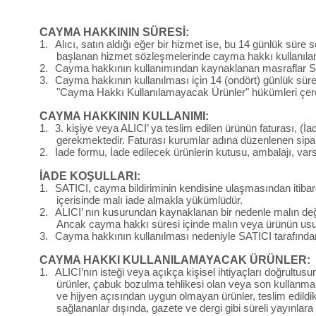
CAYMA HAKKININ SÜRESİ:
1.
Alıcı, satın aldığı eğer bir hizmet ise, bu 14 günlük süre
başlanan hizmet sözleşmelerinde cayma hakkı kullanıl
2.
Cayma hakkının kullanımından kaynaklanan masraflar SATI
3.
Cayma hakkının kullanılması için 14 (ondört) günlük süre
"Cayma Hakkı Kullanılamayacak Ürünler" hükümleri çerç
CAYMA HAKKININ KULLANIMI:
1.
3. kişiye veya ALICI’ ya teslim edilen ürünün faturası, (
gerekmektedir. Faturası kurumlar adına düzenlenen sip
2.
İade formu, İade edilecek ürünlerin kutusu, ambalajı, vars
İADE KOŞULLARI:
1.
SATICI, cayma bildiriminin kendisine ulaşmasından itibar
içerisinde malı iade almakla yükümlüdür.
2.
ALICI’ nın kusurundan kaynaklanan bir nedenle malın değ
Ancak cayma hakkı süresi içinde malın veya ürünün usul
3.
Cayma hakkının kullanılması nedeniyle SATICI tarafından 
CAYMA HAKKI KULLANILAMAYACAK ÜRÜNLER:
1.
ALICI’nın isteği veya açıkça kişisel ihtiyaçları doğrultus
ürünler, çabuk bozulma tehlikesi olan veya son kullanma t
ve hijyen açısından uygun olmayan ürünler, teslim edil
sağlananlar dışında, gazete ve dergi gibi süreli yayınlara