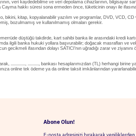
amlarının, veri kaydedebilme ve veri depolama cihazlarının, bilgisayar 
a Cayma hakkı süresi sona ermeden önce, tüketicinin onayı ile ifasına
o, bikini, kitap, kopyalanabilir yazılım ve programlar, DVD, VCD, CD ve
emiş, bozulmamış ve kullanılmamış olmaları gerekir.
 temerrüde düştüğü takdirde, kart sahibi banka ile arasındaki kredi ka
a ilgili banka hukuki yollara başvurabilir; doğacak masrafları ve vekâ
un gecikmeli ifasından dolayı SATICI’nın uğradığı zarar ve ziyanını 
............, ........., bankası hesaplarımızdan (TL) herhangi birine ya
artınıza online tek ödeme ya da online taksit imkânlarından yararlanabil
Abone Olun!
E-posta adresinizi bırakarak yeniliklerden 