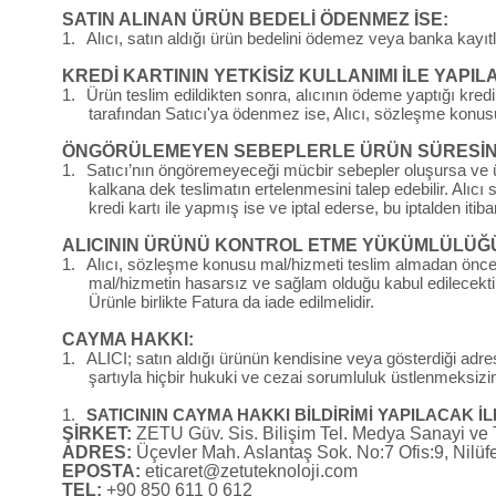
SATIN ALINAN ÜRÜN BEDELİ ÖDENMEZ İSE:
1.
Alıcı, satın aldığı ürün bedelini ödemez veya banka kayıt
KREDİ KARTININ YETKİSİZ KULLANIMI İLE YAPIL
1.
Ürün teslim edildikten sonra, alıcının ödeme yaptığı kredi k
tarafından Satıcı'ya ödenmez ise, Alıcı, sözleşme konusu
ÖNGÖRÜLEMEYEN SEBEPLERLE ÜRÜN SÜRESİNDE
1.
Satıcı’nın öngöremeyeceği mücbir sebepler oluşursa ve ürün 
kalkana dek teslimatın ertelenmesini talep edebilir. Alıcı 
kredi kartı ile yapmış ise ve iptal ederse, bu iptalden it
ALICININ ÜRÜNÜ KONTROL ETME YÜKÜMLÜLÜĞ
1.
Alıcı, sözleşme konusu mal/hizmeti teslim almadan önce m
mal/hizmetin hasarsız ve sağlam olduğu kabul edilecekti
Ürünle birlikte Fatura da iade edilmelidir.
CAYMA HAKKI:
1.
ALICI; satın aldığı ürünün kendisine veya gösterdiği adrest
şartıyla hiçbir hukuki ve cezai sorumluluk üstlenmeksiz
1.
SATICININ CAYMA HAKKI BİLDİRİMİ YAPILACAK İLE
ŞİRKET:
ZETU Güv. Sis. Bilişim Tel. Medya Sanayi ve Ti
ADRES:
Üçevler Mah. Aslantaş Sok. No:7 Ofis:9, Nilüfe
EPOSTA:
eticaret@zetuteknoloji.com
TEL:
+90 850 611 0 612