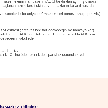
sarf malzemelerinin, ambalajının ALICI tarafından açılmış olması
 başlanan hizmetlere ilişkin cayma hakkının kullanılması da
 kasetler ile kırtasiye sarf malzemeleri (toner, kartuş, şerit vb.)
rtı sözleşmesi çerçevesinde faiz ödeyeceğini ve bankaya karşı
let ücretini ALICI’dan talep edebilir ve her koşulda ALICI’nın
ödeyeceğini kabul eder.
pabilirsiniz.
irsiniz. Online ödemelerinizde siparişiniz sonunda kredi
haberdar olabilirsiniz!