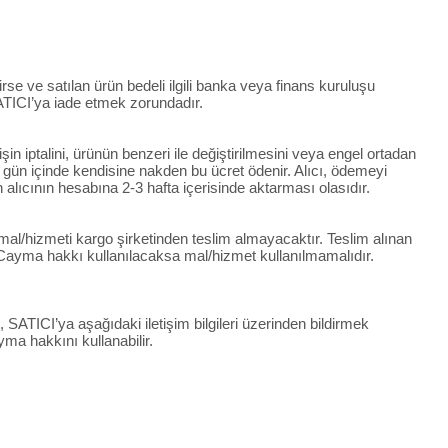
lirse ve satılan ürün bedeli ilgili banka veya finans kuruluşu
SATICI’ya iade etmek zorundadır.
in iptalini, ürünün benzeri ile değiştirilmesini veya engel ortadan
 14 gün içinde kendisine nakden bu ücret ödenir. Alıcı, ödemeyi
n alıcının hesabına 2-3 hafta içerisinde aktarması olasıdır.
mal/hizmeti kargo şirketinden teslim almayacaktır. Teslim alınan
Cayma hakkı kullanılacaksa mal/hizmet kullanılmamalıdır.
, SATICI’ya aşağıdaki iletişim bilgileri üzerinden bildirmek
ma hakkını kullanabilir.