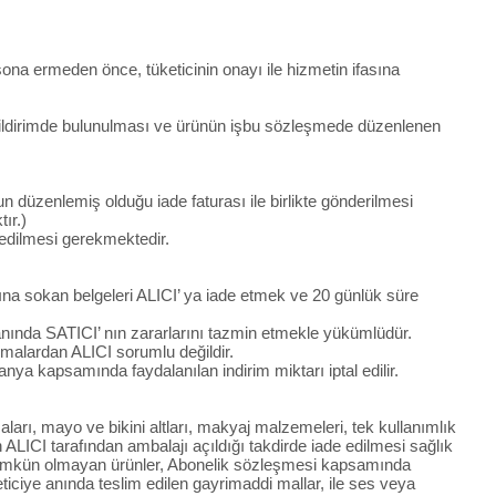
sona ermeden önce, tüketicinin onayı ile hizmetin ifasına
ı bildirimde bulunulması ve ürünün işbu sözleşmede düzenlenen
n düzenlemiş olduğu iade faturası ile birlikte gönderilmesi
ır.)
m edilmesi gerekmektedir.
tına sokan belgeleri ALICI’ ya iade etmek ve 20 günlük süre
nında SATICI’ nın zararlarını tazmin etmekle yükümlüdür.
malardan ALICI sorumlu değildir.
a kapsamında faydalanılan indirim miktarı iptal edilir.
ları, mayo ve bikini altları, makyaj malzemeleri, tek kullanımlık
 ALICI tarafından ambalajı açıldığı takdirde iade edilmesi sağlık
ı mümkün olmayan ürünler, Abonelik sözleşmesi kapsamında
eticiye anında teslim edilen gayrimaddi mallar, ile ses veya