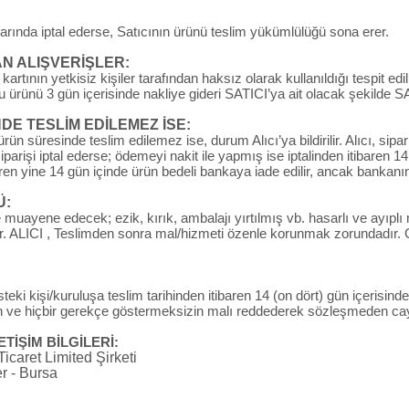
larında iptal ederse, Satıcının ürünü teslim yükümlülüğü sona erer.
AN ALIŞVERİŞLER:
artının yetkisiz kişiler tarafından haksız olarak kullanıldığı tespit edi
 ürünü 3 gün içerisinde nakliye gideri SATICI’ya ait olacak şekilde 
 TESLİM EDİLEMEZ İSE:
süresinde teslim edilemez ise, durum Alıcı’ya bildirilir. Alıcı, sipariş
siparişi iptal ederse; ödemeyi nakit ile yapmış ise iptalinden itibaren
ibaren yine 14 gün içinde ürün bedeli bankaya iade edilir, ancak bankanı
Ü:
uayene edecek; ezik, kırık, ambalajı yırtılmış vb. hasarlı ve ayıplı 
r. ALICI , Teslimden sonra mal/hizmeti özenle korunmak zorundadır. 
eki kişi/kuruluşa teslim tarihinden itibaren 14 (on dört) gün içerisinde
in ve hiçbir gerekçe göstermeksizin malı reddederek sözleşmeden cay
TİŞİM BİLGİLERİ:
caret Limited Şirketi
r - Bursa