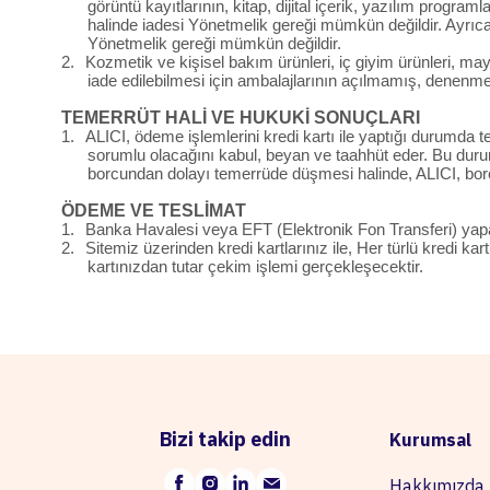
görüntü kayıtlarının, kitap, dijital içerik, yazılım progr
halinde iadesi Yönetmelik gereği mümkün değildir. Ayrıc
Yönetmelik gereği mümkün değildir.
2.
Kozmetik ve kişisel bakım ürünleri, iç giyim ürünleri, may
iade edilebilmesi için ambalajlarının açılmamış, denenm
TEMERRÜT HALİ VE HUKUKİ SONUÇLARI
1.
ALICI, ödeme işlemlerini kredi kartı ile yaptığı durumda
sorumlu olacağını kabul, beyan ve taahhüt eder. Bu durumd
borcundan dolayı temerrüde düşmesi halinde, ALICI, borc
ÖDEME VE TESLİMAT
1.
Banka Havalesi veya EFT (Elektronik Fon Transferi) yaparak, 
2.
Sitemiz üzerinden kredi kartlarınız ile, Her türlü kredi k
kartınızdan tutar çekim işlemi gerçekleşecektir.
Bizi takip edin
Kurumsal
Hakkımızda