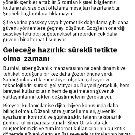
yönelik içerikler artabilir. Sızdırılan kişisel bilgilerinizi
kullanarak size özel oltalama mesajları hazırlanabilir.
Şüpheli bağlantılara tıklamayın.
Şifre yerine passkey veya biyometrik doğrulama gibi daha
güvenli yöntemlere geçmeyi düşünün. Google’ın önerdiği
passkey teknolojisi, geleneksel şifrelerden çok daha
güvenli bir alternatif sunuyor.
Geleceğe hazırlık: sürekli tetikte
olma zamanı
Bu ihlal, siber güvenlik manzarasının ne denli dinamik ve
tehlikeli olduğunu bir kez daha gözler önüne serdi.
Saldırganlar artık endüstriyel ölçekte çalışıyor ve
teknolojilerini sürekli geliştiriyorlar. Bu yeni gerçeklik, hem
bireysel kullanıcıların hem de işletmelerin güvenlik
yaklaşımlarını kökten değiştirmelerini gerektiriyor.
Bireysel kullanıcılar ise dijital hijyen konusunda daha
bilinçli olmalı. Düzenli şifre güncellemeleri, güvenlik
ayarlarının kontrolü ve şüpheli aktivitelerin takibi artık
günlük rutinin parçası olmalı. Siber Ortak olarak,
müşterilerimizin ve tüm internet kullanıcılarının bu kritik
dönemde güvenliklerini en üst seviyede tutmalarının hayati