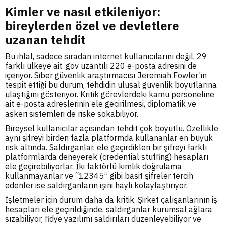
Kimler ve nasıl etkileniyor:
bireylerden özel ve devletlere
uzanan tehdit
Bu ihlal, sadece sıradan internet kullanıcılarını değil, 29
farklı ülkeye ait .gov uzantılı 220 e-posta adresini de
içeriyor. Siber güvenlik araştırmacısı Jeremiah Fowler’ın
tespit ettiği bu durum, tehdidin ulusal güvenlik boyutlarına
ulaştığını gösteriyor. Kritik görevlerdeki kamu personeline
ait e-posta adreslerinin ele geçirilmesi, diplomatik ve
askeri sistemleri de riske sokabiliyor.
Bireysel kullanıcılar açısından tehdit çok boyutlu. Özellikle
aynı şifreyi birden fazla platformda kullananlar en büyük
risk altında. Saldırganlar, ele geçirdikleri bir şifreyi farklı
platformlarda deneyerek (credential stuffing) hesapları
ele geçirebiliyorlar. İki faktörlü kimlik doğrulama
kullanmayanlar ve “12345” gibi basit şifreler tercih
edenler ise saldırganların işini hayli kolaylaştırıyor.
İşletmeler için durum daha da kritik. Şirket çalışanlarının iş
hesapları ele geçirildiğinde, saldırganlar kurumsal ağlara
sızabiliyor, fidye yazılımı saldırıları düzenleyebiliyor ve