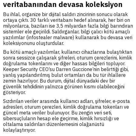
veritabanından devasa koleksiyon
Bu ihlal, organize bir dijital saldırı zincirinin sonucu olarak
ortaya çıktı. 30 farklı veritabanı hedef alınarak, her biri on
milyonlarca, bazıları ise 3,5 milyardan fazla bilgi barındıran
sistemler ele geçirildi. Saldırganlar, bilgi çalıcı kötü amaçlı
yazılımlar (infostealer malware) kullanarak bu devasa veri
koleksiyonunu oluşturdular.
Bu kötü amaçlı yazılımlar, kullanıcı cihazlarına bulaştıktan
sonra sessizce çalışarak şifreleri, oturum çerezlerini, kimlik
doğrulama tokenlarını ve diğer hassas bilgileri topluyor.
Keeper Security CEO’su Darren Guccione’nin belirttiği gibi,
yanlış yapılandırılmış bulut ortamları da bu tür ihlallere
zemin hazırlıyor. Bu durum, dijital dünyadaki dev bir
güvenlik tehdidinin yalnızca görünen kısmı olabileceğini
gösteriyor.
Sızdırılan veriler arasında kullanıcı adları, şifreler, e-posta
adresleri, oturum çerezleri, kimlik doğrulama tokenları ve
güncel meta veriler bulunuyor. Bu zengin veri seti,
sibersuçluların hesap ele geçirme, kimlik hırsızlığı ve
oltalama saldırıları düzenlemesini olağanüstü
kolaylaştırıyor.