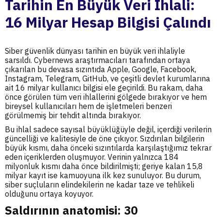
Tarihin En Büyük Veri İhlali:
16 Milyar Hesap Bilgisi Çalındı
Siber güvenlik dünyası tarihin en büyük veri ihlaliyle
sarsıldı. Cybernews araştırmacıları tarafından ortaya
çıkarılan bu devasa sızıntıda Apple, Google, Facebook,
Instagram, Telegram, GitHub, ve çeşitli devlet kurumlarına
ait 16 milyar kullanıcı bilgisi ele geçirildi. Bu rakam, daha
önce görülen tüm veri ihlallerini gölgede bırakıyor ve hem
bireysel kullanıcıları hem de işletmeleri benzeri
görülmemiş bir tehdit altında bırakıyor.
Bu ihlal sadece sayısal büyüklüğüyle değil, içerdiği verilerin
güncelliği ve kalitesiyle de öne çıkıyor. Sızdırılan bilgilerin
büyük kısmı, daha önceki sızıntılarda karşılaştığımız tekrar
eden içeriklerden oluşmuyor. Verinin yalnızca 184
milyonluk kısmı daha önce bildirilmişti; geriye kalan 15,8
milyar kayıt ise kamuoyuna ilk kez sunuluyor. Bu durum,
siber suçluların elindekilerin ne kadar taze ve tehlikeli
olduğunu ortaya koyuyor.
Saldırının anatomisi: 30