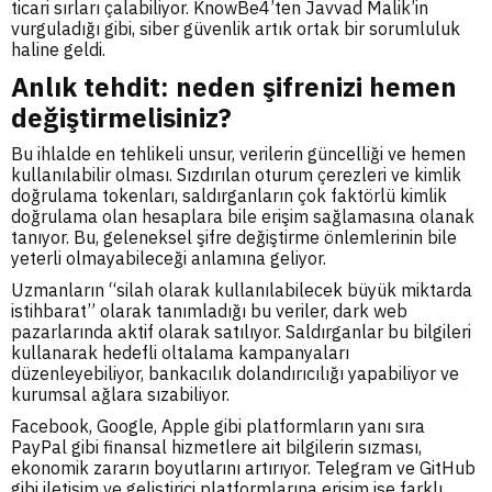
ticari sırları çalabiliyor. KnowBe4’ten Javvad Malik’in
vurguladığı gibi, siber güvenlik artık ortak bir sorumluluk
haline geldi.
Anlık tehdit: neden şifrenizi hemen
değiştirmelisiniz?
Bu ihlalde en tehlikeli unsur, verilerin güncelliği ve hemen
kullanılabilir olması. Sızdırılan oturum çerezleri ve kimlik
doğrulama tokenları, saldırganların çok faktörlü kimlik
doğrulama olan hesaplara bile erişim sağlamasına olanak
tanıyor. Bu, geleneksel şifre değiştirme önlemlerinin bile
yeterli olmayabileceği anlamına geliyor.
Uzmanların “silah olarak kullanılabilecek büyük miktarda
istihbarat” olarak tanımladığı bu veriler, dark web
pazarlarında aktif olarak satılıyor. Saldırganlar bu bilgileri
kullanarak hedefli oltalama kampanyaları
düzenleyebiliyor, bankacılık dolandırıcılığı yapabiliyor ve
kurumsal ağlara sızabiliyor.
Facebook, Google, Apple gibi platformların yanı sıra
PayPal gibi finansal hizmetlere ait bilgilerin sızması,
ekonomik zararın boyutlarını artırıyor. Telegram ve GitHub
gibi iletişim ve geliştirici platformlarına erişim ise farklı