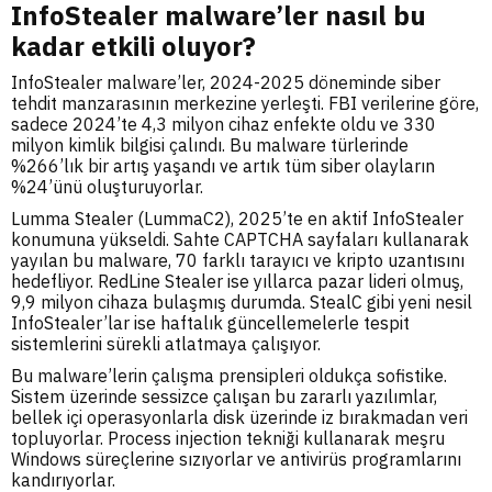
InfoStealer malware’ler nasıl bu
kadar etkili oluyor?
InfoStealer malware’ler, 2024-2025 döneminde siber
tehdit manzarasının merkezine yerleşti. FBI verilerine göre,
sadece 2024’te 4,3 milyon cihaz enfekte oldu ve 330
milyon kimlik bilgisi çalındı. Bu malware türlerinde
%266’lık bir artış yaşandı ve artık tüm siber olayların
%24’ünü oluşturuyorlar.
Lumma Stealer (LummaC2), 2025’te en aktif InfoStealer
konumuna yükseldi. Sahte CAPTCHA sayfaları kullanarak
yayılan bu malware, 70 farklı tarayıcı ve kripto uzantısını
hedefliyor. RedLine Stealer ise yıllarca pazar lideri olmuş,
9,9 milyon cihaza bulaşmış durumda. StealC gibi yeni nesil
InfoStealer’lar ise haftalık güncellemelerle tespit
sistemlerini sürekli atlatmaya çalışıyor.
Bu malware’lerin çalışma prensipleri oldukça sofistike.
Sistem üzerinde sessizce çalışan bu zararlı yazılımlar,
bellek içi operasyonlarla disk üzerinde iz bırakmadan veri
topluyorlar. Process injection tekniği kullanarak meşru
Windows süreçlerine sızıyorlar ve antivirüs programlarını
kandırıyorlar.