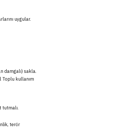
rlarını uygular.
an damgalı) sakla.
yıl Toplu kullanım
 tutmalı.
lik, terör