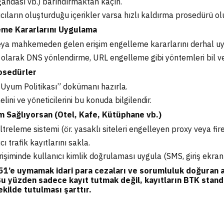
andası vb.) barındırmaktan kaçın.
cıların oluşturduğu içerikler varsa hızlı kaldırma prosedürü ol
leme Kararlarını Uygulama
ya mahkemeden gelen erişim engelleme kararlarını derhal uy
 olarak DNS yönlendirme, URL engelleme gibi yöntemleri bil v
rosedürler
Uyum Politikası” dokümanı hazırla.
lini ve yöneticilerini bu konuda bilgilendir.
ım Sağlıyorsan (Otel, Kafe, Kütüphane vb.)
ltreleme sistemi (ör. yasaklı siteleri engelleyen proxy veya fire
cı trafik kayıtlarını sakla.
rişiminde kullanıcı kimlik doğrulaması uygula (SMS, giriş ekranı
651’e uymamak idari para cezaları ve sorumluluk doğuran ad
Bu yüzden sadece kayıt tutmak değil, kayıtların BTK stand
ekilde tutulması şarttır.