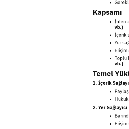
Gerekl
Kapsamı
İntern
vb.)
İçerik 
Yer sa
Erişim
Toplu 
vb.)
Temel Yük
1. İçerik Sağlayı
Paylaşt
Hukuka
2. Yer Sağlayıcı
Barındı
Erişim