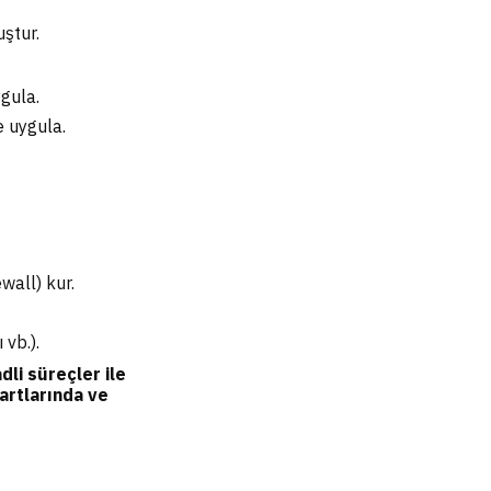
uştur.
gula.
e uygula.
wall) kur.
 vb.).
li süreçler ile
artlarında ve