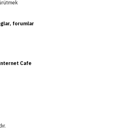
yürütmek
oglar, forumlar
İnternet Cafe
ır.