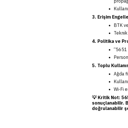
propag
Kullanı
3. Erişim Engel
BTK ve
Teknik
4. Politika ve P
“5651 
Persone
5. Toplu Kullan
Ağda fi
Kullanı
Wi-Fi e
💡 Kritik Not: 5
sonuçlanabilir. 
doğrulanabilir ş