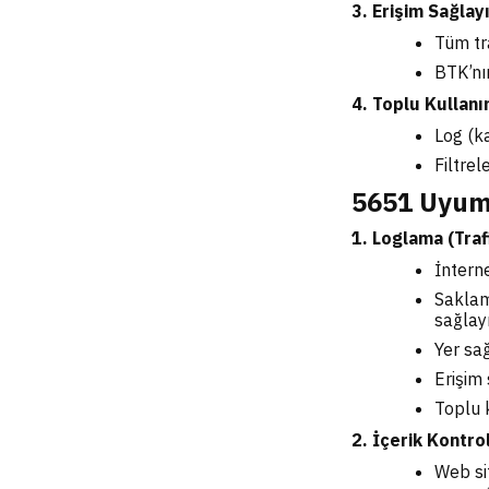
3. Erişim Sağlayı
Tüm tra
BTK’nın
4. Toplu Kullanı
Log (k
Filtrel
5651 Uyum
1. Loglama (Tra
İntern
Saklama
sağlay
Yer sağ
Erişim 
Toplu 
2. İçerik Kontro
Web si