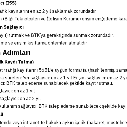
cı (ISS)
fik kayıtlarını en az 2 yıl saklamak zorundadır.
 (Bilgi Teknolojileri ve İletişim Kurumu) erişim engelleme kara
m Sağlayıcı
ayıt) tutmak ve BTK’ya gerektiğinde sunmak zorundadır.
eme ve erişim kısıtlama önlemleri almalıdır.
 Adımları
fik Kaydı Tutma)
et trafiği kayıtlarını 5651’e uygun formatta (hash’lenmiş, zam
 süreleri: Yer sağlayıcı: en az 1 yıl Erişim sağlayıcı: en az 2 
ıcı: BTK talep ederse sunabilecek şekilde kayıt tutmalı.
layıcı: en az 1 yıl
sağlayıcı: en az 2 yıl
kullanım sağlayıcı: BTK talep ederse sunabilecek şekilde kayıt
lü
tende veya intranet’te hukuka aykırı içerik (hakaret, müstehcen